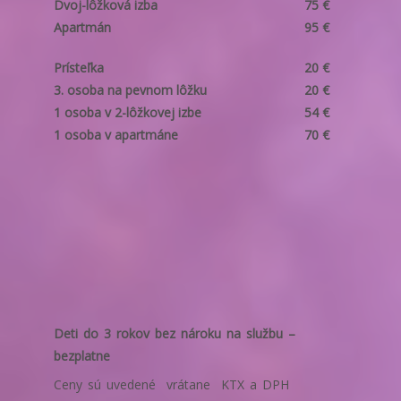
Dvoj-lôžková izba
75 €
Apartmán
95 €
Prísteľka
20 €
3. osoba na pevnom lôžku
20 €
1 osoba v 2-lôžkovej izbe
54 €
1 osoba v apartmáne
70 €
Deti do 3 rokov bez nároku na službu –
bezplatne
Ceny sú uvedené
vrátane
KTX a DPH